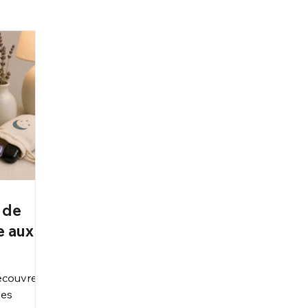
 de
e aux
écouvrez
les