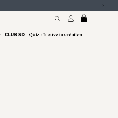
𝗖𝗟𝗨𝗕 𝗦𝗗
Quiz : Trouve ta création