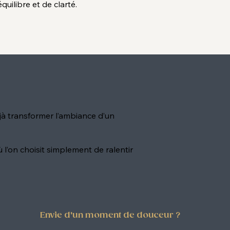
équilibre et de clarté.
jà transformer l’ambiance d’un
l’on choisit simplement de ralentir
Envie d'un moment de douceur ?