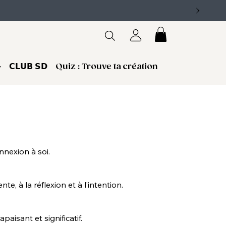
𝗖𝗟𝗨𝗕 𝗦𝗗
Quiz : Trouve ta création
nnexion à soi.
, à la réflexion et à l’intention.
isant et significatif.