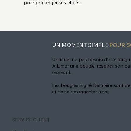
pour prolonger ses effets.
UN MOMENT SIMPLE
POUR S
Un rituel n’a pas besoin d’être long 
Allumer une bougie, respirer son pa
moment.
Les bougies Signé Delmaire sont pen
et de se reconnecter à soi.
SERVICE CLIENT