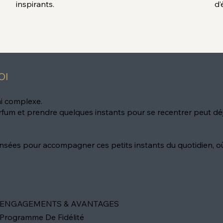
inspirants.
d’
OI
ni complexe.
rfum et prendre quelques instants pour se recentrer peut dé
sées pour accompagner ces petits instants du quotidien, où 
ENGAGEMENTS & AVANTAGES
Programme De Fidélité