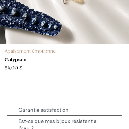
Apaisement émotionnel
Calypsea
Prix
34,00 $
Garantie satisfaction
Est-ce que mes bijoux résistent à
l’eau ?