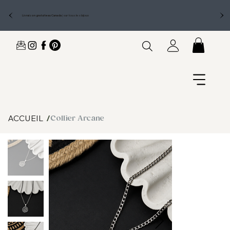
Livraison gratuite au Canada
|
sur tous les bijoux
ACCUEIL
/
Collier Arcane