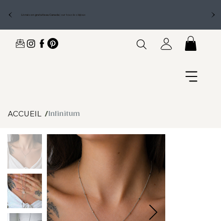
Livraison gratuite au Canada
|
sur tous les bijoux
ACCUEIL
/
Infinitum