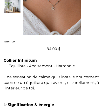
INFINITUM
Prix
34,00 $
Collier Infinitum
— Équilibre • Apaisement • Harmonie
Une sensation de calme qui s’installe doucement…
comme un équilibre qui revient, naturellement, à
l’intérieur de toi.
✨
Signification & énergie