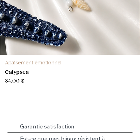
Apaisement émotionnel
Calypsea
Prix
34,00 $
Garantie satisfaction
Est-ce que mes bijoux résistent à