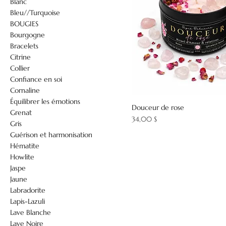
Blanc
Bleu//Turquoise
BOUGIES
Bourgogne
Bracelets
Citrine
Collier
Confiance en soi
Cornaline
Équilibrer les émotions
Douceur de rose
Grenat
Prix
34,00 $
Gris
Guérison et harmonisation
Hématite
Howlite
Jaspe
Jaune
Labradorite
Lapis-Lazuli
Lave Blanche
Lave Noire