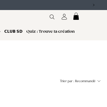
𝗖𝗟𝗨𝗕 𝗦𝗗
Quiz : Trouve ta création
Trier par :
Recommandé