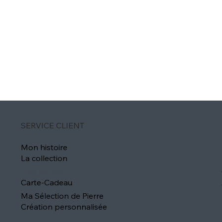
SERVICE CLIENT
Mon histoire
La collection
Idée cadeau
Carte-Cadeau
Ma Sélection de Pierre
Création personnalisée