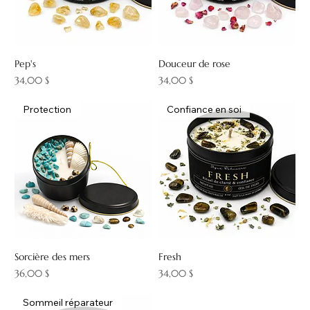
Pep's
Douceur de rose
Prix
Prix
34,00 $
34,00 $
Protection
Confiance en soi
Sorcière des mers
Fresh
Prix
Prix
36,00 $
34,00 $
Sommeil réparateur