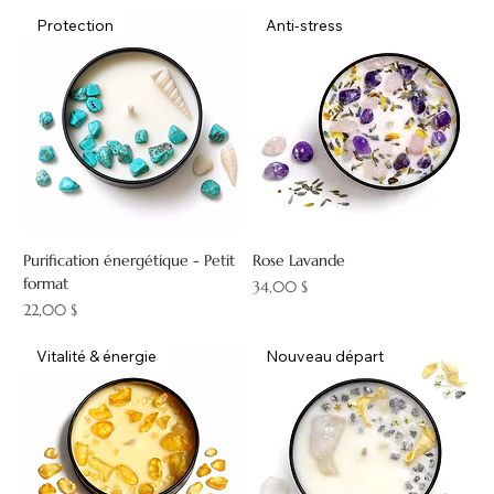
Protection
Anti-stress
Purification énergétique - Petit
Rose Lavande
format
Prix
34,00 $
Prix
22,00 $
Vitalité & énergie
Nouveau départ