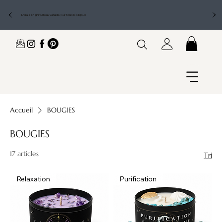
Livraison gratuite au Canada
|
sur tous les bijoux
Accueil
BOUGIES
BOUGIES
17 articles
Tri
Relaxation
Purification