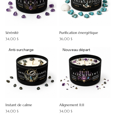
Sérénité
Purification énergétique
Prix
Prix
34,00 $
36,00 $
Anti-surcharge
Nouveau départ
Instant de calme
Alignement 11:11
Prix
Prix
34,00 $
34,00 $