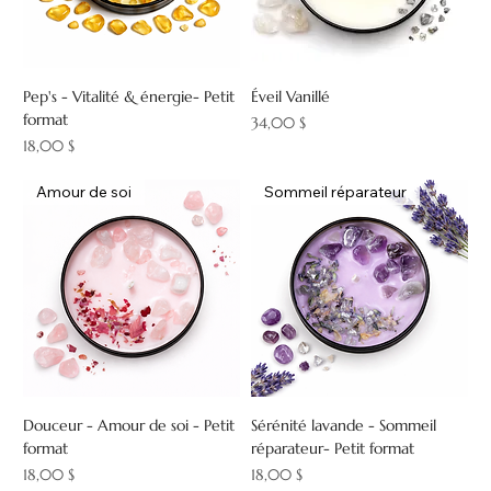
Pep's - Vitalité & énergie- Petit
Éveil Vanillé
format
Prix
34,00 $
Prix
18,00 $
Amour de soi
Sommeil réparateur
Douceur - Amour de soi - Petit
Sérénité lavande - Sommeil
format
réparateur- Petit format
Prix
Prix
18,00 $
18,00 $