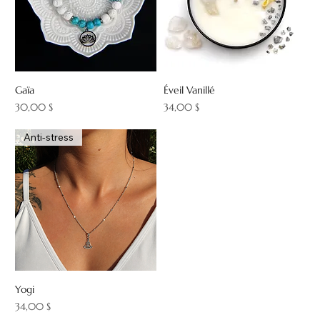
Gaïa
Éveil Vanillé
Prix
Prix
30,00 $
34,00 $
Anti-stress
Yogi
Prix
34,00 $