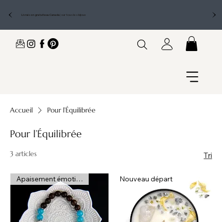
Livraison gratuite au Canada
|
sur tous les bijoux
Accueil
Pour l’Équilibrée
Pour l’Équilibrée
3 articles
Tri
Apaisement émotionnel
Nouveau départ