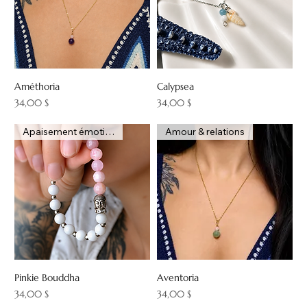
Améthoria
Calypsea
Prix
Prix
34,00 $
34,00 $
Apaisement émotionnel
Amour & relations
Pinkie Bouddha
Aventoria
Prix
Prix
34,00 $
34,00 $