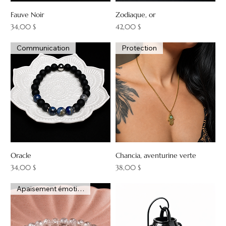
Fauve Noir
Zodiaque, or
Prix
Prix
34,00 $
42,00 $
Communication
Protection
Oracle
Chancia, aventurine verte
Prix
Prix
34,00 $
38,00 $
Apaisement émotionnel