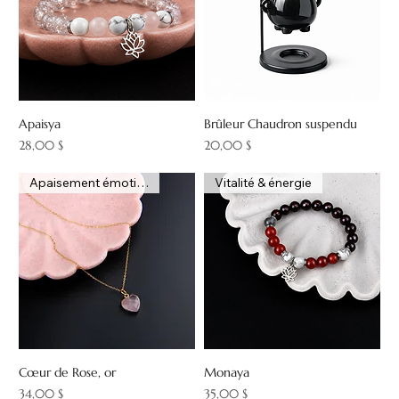
Apaisya
Brûleur Chaudron suspendu
Prix
Prix
28,00 $
20,00 $
Apaisement émotionnel
Vitalité & énergie
Cœur de Rose, or
Monaya
Prix
Prix
34,00 $
35,00 $