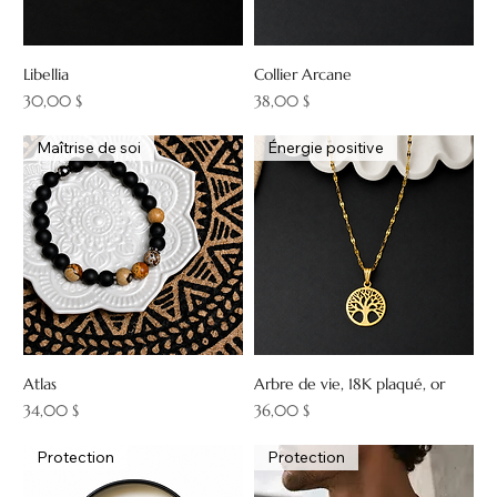
Libellia
Collier Arcane
Prix
Prix
30,00 $
38,00 $
Maîtrise de soi
Énergie positive
Atlas
Arbre de vie, 18K plaqué, or
Prix
Prix
34,00 $
36,00 $
Protection
Protection