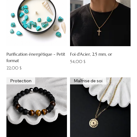
Purification énergétique - Petit
Foi d'Acier, 2.5 mm, or
format
Prix
54,00 $
Prix
22,00 $
Protection
Maîtrise de soi