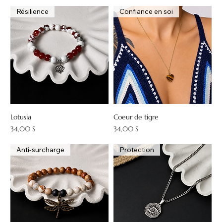
Résilience
Confiance en soi
Lotusia
Coeur de tigre
Prix
Prix
34,00 $
34,00 $
Anti-surcharge
Protection