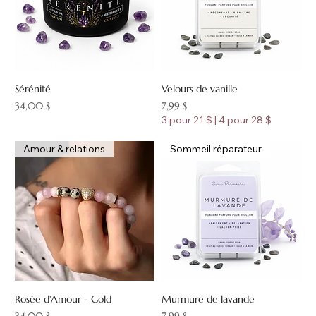
Sérénité
Velours de vanille
Prix
Prix
34,00 $
7,99 $
3 pour 21 $ | 4 pour 28 $
Amour & relations
Sommeil réparateur
Rosée d'Amour - Gold
Murmure de lavande
Prix
Prix