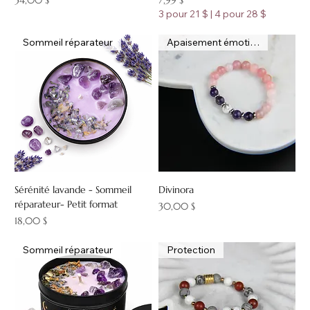
34,00 $
7,99 $
3 pour 21 $ | 4 pour 28 $
Sommeil réparateur
Apaisement émotionnel
Sérénité lavande - Sommeil
Divinora
réparateur- Petit format
Prix
30,00 $
Prix
18,00 $
Sommeil réparateur
Protection