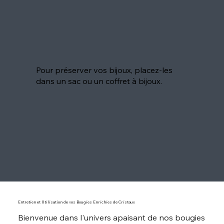
Pour préserver vos bijoux, placez-les
dans un sac ou un coffret à bijoux.
Entretien et Utilisation de vos Bougies Enrichies de Cristaux
Bienvenue dans l'univers apaisant de nos bougies