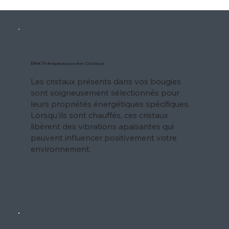
Effet Thérapeutique des Cristaux
Les cristaux présents dans vos bougies
sont soigneusement sélectionnés pour
leurs propriétés énergétiques spécifiques.
Lorsqu'ils sont chauffés, ces cristaux
libèrent des vibrations apaisantes qui
peuvent influencer positivement votre
environnement.