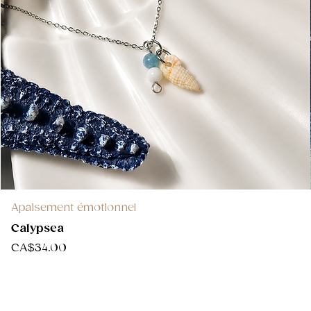
Apaisement émotionnel
Calypsea
Price
CA$34.00