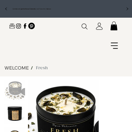
Livraison gratuite au Canada
|
sur tous les bijoux
WELCOME
/
Fresh