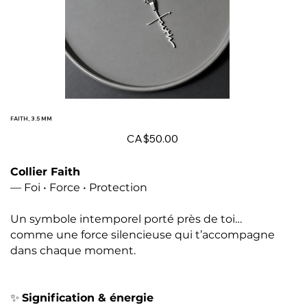
FAITH, 3.5 MM
Price
CA$50.00
Collier Faith
— Foi • Force • Protection
Un symbole intemporel porté près de toi…
comme une force silencieuse qui t’accompagne
dans chaque moment.
✨
Signification & énergie