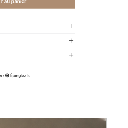
r au panier
er
Épinglez-le