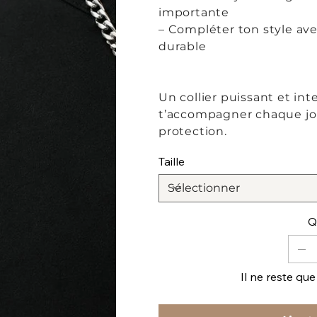
importante
– Compléter ton style av
durable
Un collier puissant et i
t’accompagner chaque jo
protection.
Taille
Q
Il ne reste que