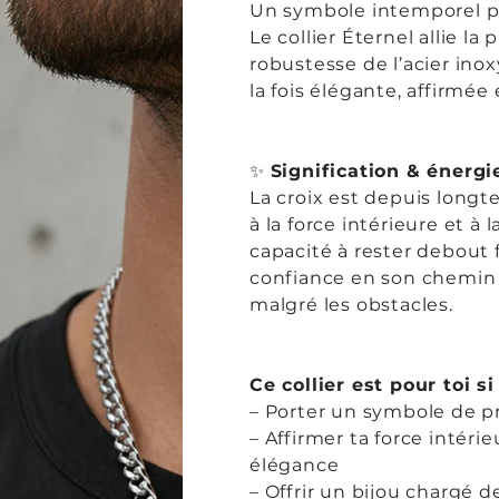
Un symbole intemporel p
Le collier Éternel allie la 
robustesse de l’acier ino
la fois élégante, affirmée 
✨
Signification & énergi
La croix est depuis longt
à la force intérieure et à l
capacité à rester debout f
confiance en son chemin 
malgré les obstacles.
Ce collier est pour toi si
– Porter un symbole de p
– Affirmer ta force intéri
élégance
– Offrir un bijou chargé 