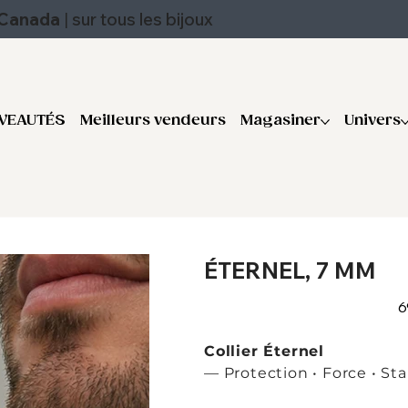
u Canada
|
sur tous les bijoux
VEAUTÉS
Meilleurs vendeurs
Magasiner
Univers
ÉTERNEL, 7 MM
Pr
6
Collier Éternel
— Protection • Force • Sta