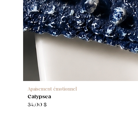
Apaisement émotionnel
Calypsea
Prix
34,00 $