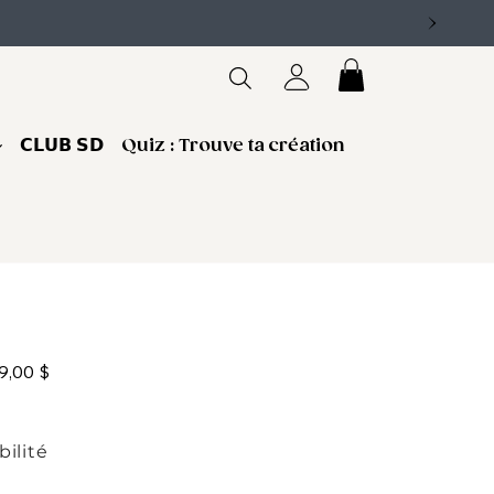
𝗖𝗟𝗨𝗕 𝗦𝗗
Quiz : Trouve ta création
ix
9,00 $
bilité