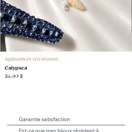
Apaisement émotionnel
Calypsea
Prix
34,00 $
Garantie satisfaction
Est-ce que mes bijoux résistent à