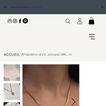
Livraison gratuite au Canada
|
sur tous les bijoux
ACCUEIL
/
Papillon d'Or, plaqué 18k, or