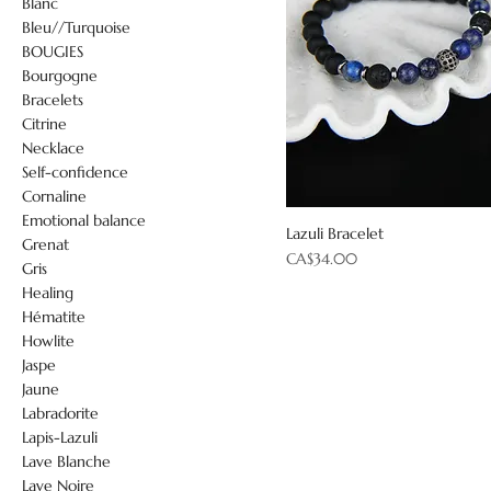
Blanc
Bleu//Turquoise
BOUGIES
Bourgogne
Bracelets
Citrine
Necklace
Self-confidence
Cornaline
Emotional balance
Lazuli Bracelet
Grenat
Price
CA$34.00
Gris
Healing
Hématite
Howlite
Jaspe
Jaune
Labradorite
Lapis-Lazuli
Lave Blanche
Lave Noire