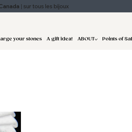
u Canada
|
sur tous les bijoux
arge your stones
A gift idea!
ABOUT
Points of Sa