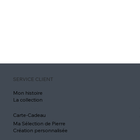
SERVICE CLIENT
Mon histoire
La collection
Idée cadeau
Carte-Cadeau
Ma Sélection de Pierre
Création personnalisée