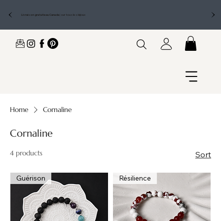
Livraison gratuite au Canada
|
sur tous les bijoux
Home
Cornaline
Cornaline
4 products
Sort
Guérison
Résilience