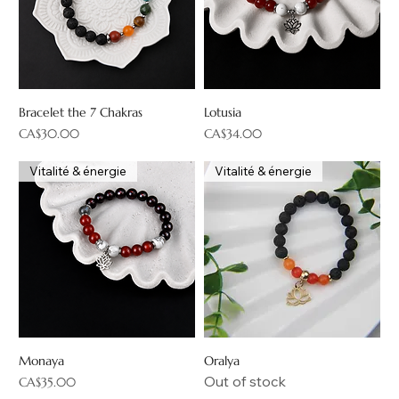
Bracelet the 7 Chakras
Lotusia
Price
Price
CA$30.00
CA$34.00
Vitalité & énergie
Vitalité & énergie
Monaya
Oralya
Out of stock
Price
CA$35.00