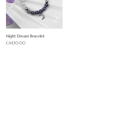
Night Dream Bracelet
Price
CA$30.00