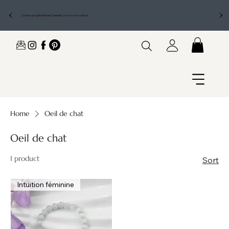
Livraison gratuite au Canada
|
sur tous les bijoux
Home
Oeil de chat
Oeil de chat
1 product
Sort
Intuition féminine