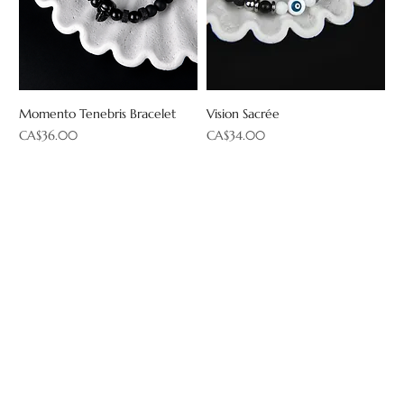
Momento Tenebris Bracelet
Vision Sacrée
Price
Price
CA$36.00
CA$34.00