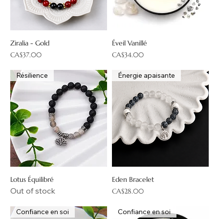
Ziralia - Gold
Éveil Vanillé
Price
Price
CA$37.00
CA$34.00
Résilience
Énergie apaisante
Lotus Équilibré
Eden Bracelet
Out of stock
Price
CA$28.00
Confiance en soi
Confiance en soi