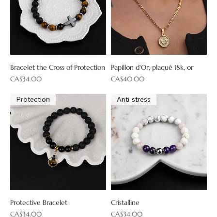
Bracelet the Cross of Protection
Papillon d'Or, plaqué 18k, or
Price
Price
CA$34.00
CA$40.00
Protection
Anti-stress
Protective Bracelet
Cristalline
Price
Price
CA$34.00
CA$34.00