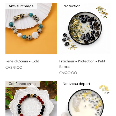
Anti-surcharge
Protection
Perle d'Océan - Gold
Fraîcheur - Protection - Petit
format
Price
CA$38.00
Price
CA$20.00
Confiance en soi
Nouveau départ