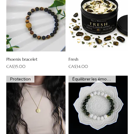
Phoenix bracelet
Fresh
Price
Price
CA$35.00
CA$34.00
Protection
Équilibrer les émotions