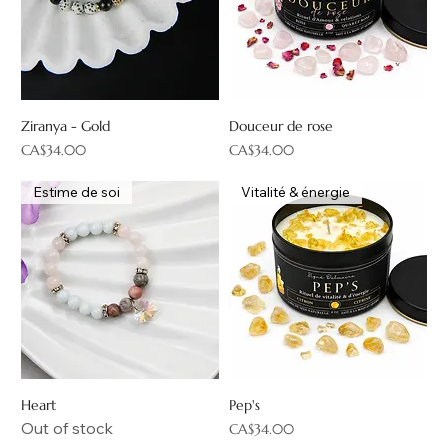
Ziranya - Gold
Douceur de rose
Price
Price
CA$34.00
CA$34.00
Estime de soi
Vitalité & énergie
Heart
Pep's
Out of stock
Price
CA$34.00