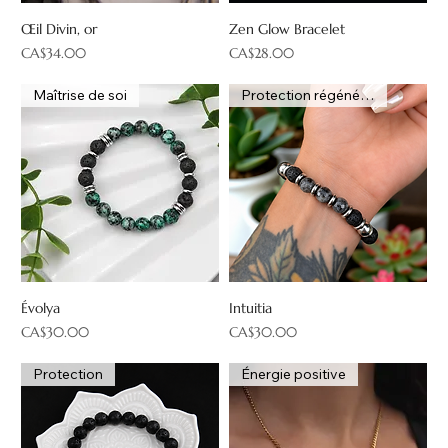
Œil Divin, or
Zen Glow Bracelet
Price
Price
CA$34.00
CA$28.00
Maîtrise de soi
Protection régénératrice
Évolya
Intuitia
Price
Price
CA$30.00
CA$30.00
Protection
Énergie positive